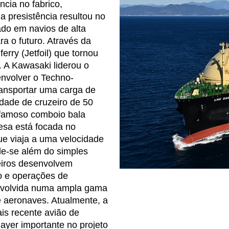
ncia no fabrico,
 presistência resultou no
ado em navios de alta
ra o futuro. Através da
erry (Jetfoil) que tornou
. A Kawasaki liderou o
envolver o Techno-
ransportar uma carga de
dade de cruzeiro de 50
 famoso comboio bala
esa está focada no
e viaja a uma velocidade
e-se além do simples
eiros desenvolvem
ão e operações de
envolvida numa ampla gama
e aeronaves. Atualmente, a
is recente avião de
yer importante no projeto