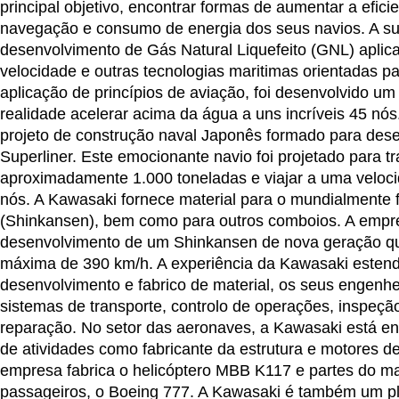
principal objetivo, encontrar formas de aumentar a eficie
navegação e consumo de energia dos seus navios. A sua
desenvolvimento de Gás Natural Liquefeito (GNL) aplic
velocidade e outras tecnologias maritimas orientadas pa
aplicação de princípios de aviação, foi desenvolvido um f
realidade acelerar acima da água a uns incríveis 45 nós
projeto de construção naval Japonês formado para des
Superliner. Este emocionante navio foi projetado para t
aproximadamente 1.000 toneladas e viajar a uma veloci
nós. A Kawasaki fornece material para o mundialmente
(Shinkansen), bem como para outros comboios. A empr
desenvolvimento de um Shinkansen de nova geração qu
máxima de 390 km/h. A experiência da Kawasaki estend
desenvolvimento e fabrico de material, os seus engenh
sistemas de transporte, controlo de operações, inspeç
reparação. No setor das aeronaves, a Kawasaki está 
de atividades como fabricante da estrutura e motores d
empresa fabrica o helicóptero MBB K117 e partes do ma
passageiros, o Boeing 777. A Kawasaki é também um pla