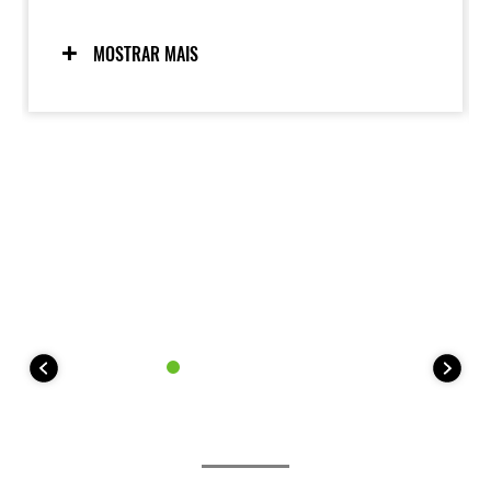
modo permitem mudar facilmente entre sistemas de
condução para se adequar a diferentes terrenos e
aplicações.
MOSTRAR MAIS