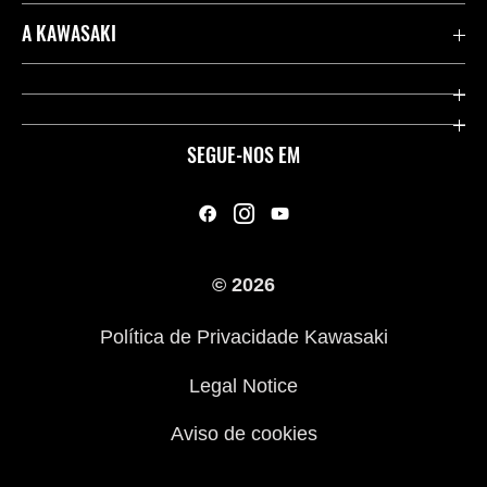
Importações de veículos
A KAWASAKI
Contate-nos
Company
Links Úteis
Aplicação RIDEOLOGY
SEGUE-NOS EM
Legal
Racing
A nossa história
© 2026
Campanha de Roupas para Motociclistas
Política de Privacidade Kawasaki
ATV - Conduza com responsabilidade
Legal Notice
Aviso de cookies