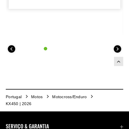
de ruído da FIM e inclui um suporte
soldado durável e ponteira em titânio.
Portugal
Motos
Motocross/Enduro
KX450 | 2026
SERVIÇO & GARANTIA