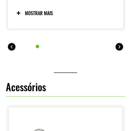
aceder e ajustar os mapas do motor da sua moto. A
funcionalidade (ajustar o combustível e o ponto de
ignição) é semelhante à oferecida pelo kit de
MOSTRAR MAIS
calibração KX FI acessório utilizado com modelos
anteriores. Os registos de manutenção também
estão disponíveis.
Acessórios