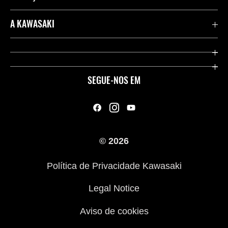
Importações de veículos
A KAWASAKI
Contate-nos
Company
Links Úteis
Aplicação RIDEOLOGY
SEGUE-NOS EM
Legal
Racing
A nossa história
© 2026
Campanha de Roupas para Motociclistas
Política de Privacidade Kawasaki
ATV - Conduza com responsabilidade
Legal Notice
Aviso de cookies