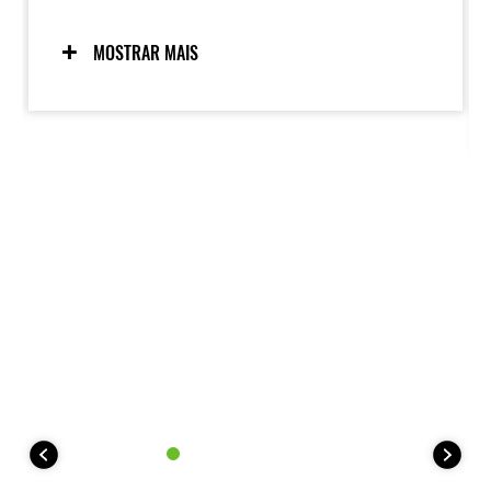
emocionante que oferece, irradiando como uma
energia palpável. O visual de um predador
agachado, pronto para atacar, alia-se a um
MOSTRAR MAIS
manuseamento preciso para produzir a experiência
de condução Supernaked única da Kawasaki.