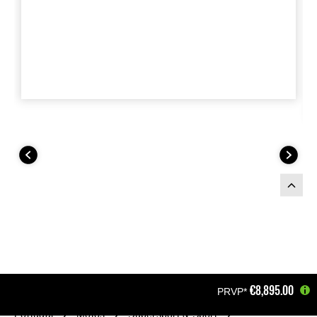
€8,895.00
PRVP*
Portugal
Motos
Supersport & Sport