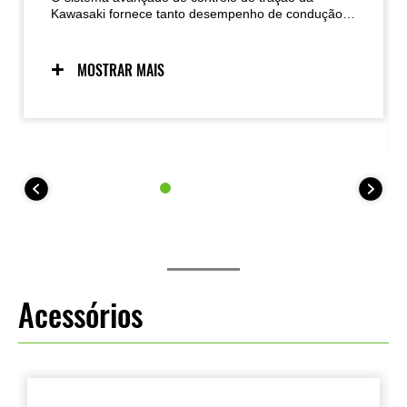
Kawasaki fornece tanto desempenho de condução
desportiva melhorado como a tranquilidade sob
certas condições para negociar superfícies de baixa
aderência com confiança. Dois modos permitem aos
MOSTRAR MAIS
pilotos ajustar configurações para se adequar à
situação de condução e preferência do piloto. Os
pilotos também podem eleger desligar o sistema.
Para modelos de kit de 35 kW, o KTRC oferece um
modo (mais OFF).
Acessórios