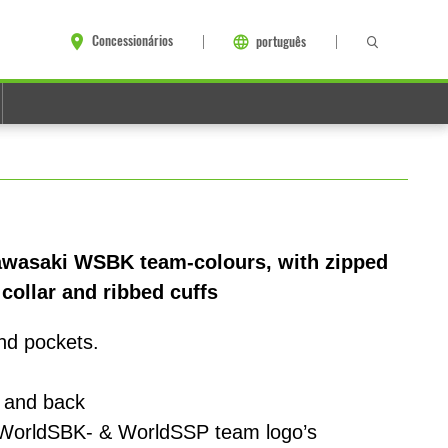
Concessionários
português
Kawasaki WSBK team-colours, with zipped
collar and ribbed cuffs
nd pockets.
t and back
WorldSBK- & WorldSSP team logo’s