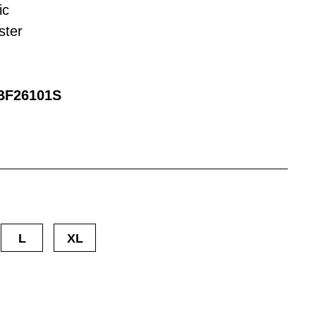
ic
ster
BF26101S
L
XL