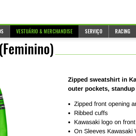
OS
VESTUÁRIO & MERCHANDISE
SERVIÇO
RACING
(Feminino)
Zipped sweatshirt in 
outer pockets, standup 
Zipped front opening a
Ribbed cuffs
Kawasaki logo on fron
On Sleeves Kawasaki 