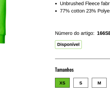
Unbrushed Fleece fabr
77% cotton 23% Polye
Número do artigo:
166S
Disponível
Tamanhos
XS
S
M