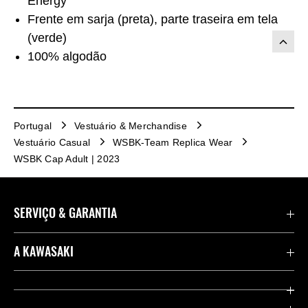
Energy
Frente em sarja (preta), parte traseira em tela
(verde)
100% algodão
Portugal
Vestuário & Merchandise
Vestuário Casual
WSBK-Team Replica Wear
WSBK Cap Adult | 2023
SERVIÇO & GARANTIA
Importações de veículos
A KAWASAKI
Contate-nos
Company