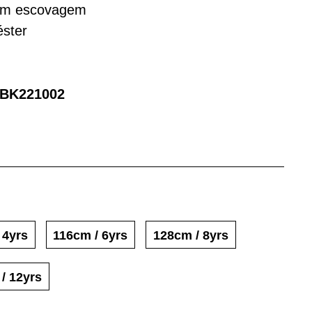
sem escovagem
éster
BK221002
 4yrs
116cm / 6yrs
128cm / 8yrs
 / 12yrs