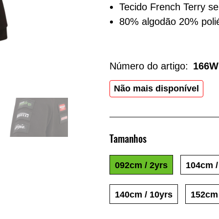
Tecido French Terry 
80% algodão 20% poli
Número do artigo:
166W
Não mais disponível
Tamanhos
092cm / 2yrs
104cm /
140cm / 10yrs
152cm