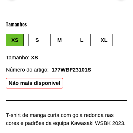
Tamanhos
XS
S
M
L
XL
Tamanho:
XS
Número do artigo:
177WBF23101S
Não mais disponível
T-shirt de manga curta com gola redonda nas
cores e padrões da equipa Kawasaki WSBK 2023.