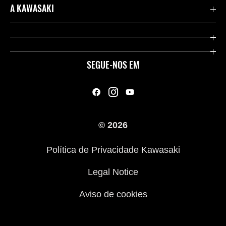
Importações de veículos
A KAWASAKI
Contate-nos
Company
Links Úteis
Aplicação RIDEOLOGY
SEGUE-NOS EM
Legal
Racing
A nossa história
© 2026
Campanha de Roupas para Motociclistas
Política de Privacidade Kawasaki
ATV - Conduza com responsabilidade
Legal Notice
Aviso de cookies