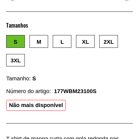
Tamanhos
S
M
L
XL
2XL
3XL
Tamanho:
S
Número do artigo:
177WBM23100S
Não mais disponível
T-shirt de manga curta com gola redonda nas