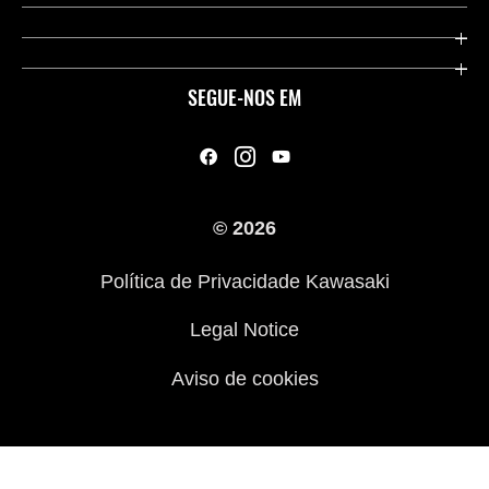
Contate-nos
Company
Links Úteis
Aplicação RIDEOLOGY
SEGUE-NOS EM
Legal
Racing
A nossa história
© 2026
Campanha de Roupas para Motociclistas
Política de Privacidade Kawasaki
ATV - Conduza com responsabilidade
Legal Notice
Aviso de cookies