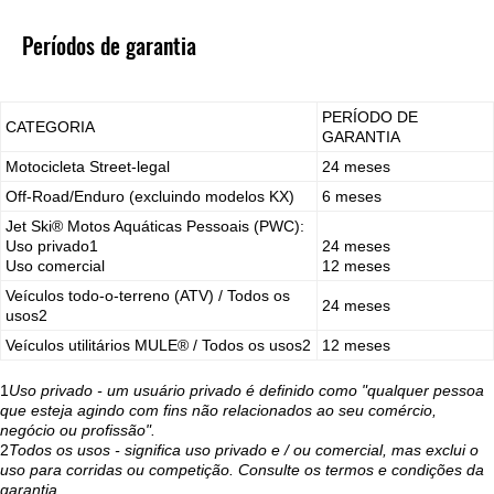
Períodos de garantia
PERÍODO DE
CATEGORIA
GARANTIA
Motocicleta Street-legal
24 meses
Off-Road/Enduro (excluindo modelos KX)
6 meses
Jet Ski® Motos Aquáticas Pessoais (PWC):
Uso privado1
24 meses
Uso comercial
12 meses
Veículos todo-o-terreno (ATV) / Todos os
24 meses
usos2
Veículos utilitários MULE® / Todos os usos2
12 meses
1
Uso privado - um usuário privado é definido como "qualquer pessoa
que esteja agindo com fins não relacionados ao seu comércio,
negócio ou profissão".
2
Todos os usos - significa uso privado e / ou comercial, mas exclui o
uso para corridas ou competição. Consulte os termos e condições da
garantia.