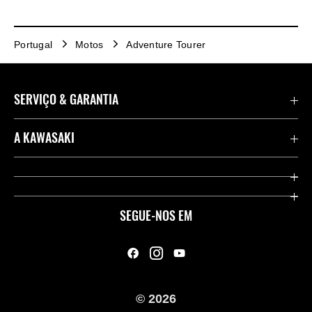
Portugal
Motos
Adventure Tourer
SERVIÇO & GARANTIA
Importações de veículos
A KAWASAKI
Contate-nos
Company
Links Úteis
Aplicação RIDEOLOGY
SEGUE-NOS EM
Legal
Racing
A nossa história
© 2026
Campanha de Roupas para Motociclistas